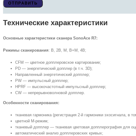
Технические характеристики
Основные характеристики сканера SonoAce R7:
Режимы сканирования
: B, 2B, M, B+M, 4B;
CFM — цветное допплеровское картирование;
PD — энергетический допплер (в т.ч. 3D);
Направленный энергетический допплер;
PW — импульсный допплер;
HPRF — высокочастотный импульсный допплер;
CW — непрерывноволновой допплер.
Особенности сканирования:
тканевая гармоника (регистрация 2-й гармоники эхосигнала, в т
цветной М-режим;
тканевый допплер — тканевая цветовая допплерография для оце
автоматический анализ допплеровских кривых;