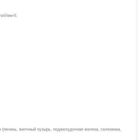
oView-II;
я (печень, желчный пузырь, поджелудочная железа, селезенка,