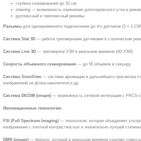
глубина сканирования до 32 см;
steering — возможность изменения допплеровского угла в режи
дуплексный и триплексный режимы
Разъемы
для одновременного подключения до 4-х датчиков (3 + 1 CW
Система Stat 3D
— работа трехмерными датчиками в статическом режи
Система Live 3D
— трехмерное УЗИ в реальном времени (4D УЗИ).
Скорость объемного сканирования
— до 55 объемов в секунду.
Система SonoView
— система архивации и дальнейшего просмотра ста
изображений на флеш-накопители и др.
Система DICOM (опция)
— возможность сетевой интеграции с PACS-си
Инновационные технологии:
FSI (Full Spectrum Imaging)
— технология, которая объединяет ультр
изображение с плотной контрастностью и значительно лучшей степень
DMR (опция)
— фильтр, который в реальном времени удаляет спекл-шу