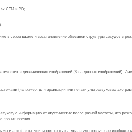
мах CFM и PD;
).
ме в серой шкале и восстановление объемной структуры сосудов в реж
тических и динамических изображений (база данных изображений). Име
стемами (например, для архивации или печати ультразвуковых эхограм
азвуковую информацию от акустических полос разной частоты, что резк
ю проникновения.
мы и артефакты, усиливает контуры, делая ультразвуковое изображени