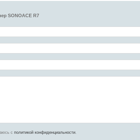
анер SONOACE R7
шаюсь с
политикой конфиденциальности.