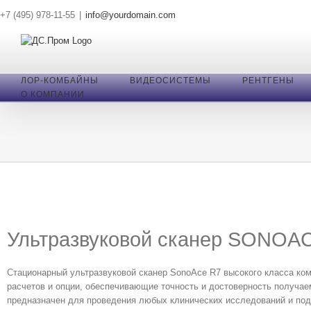
Skip
+7 (495) 978-11-55
|
info@yourdomain.com
to
content
ЛОР-КОМБАЙНЫ
ВИДЕОСИСТЕМЫ
РЕНТГЕНЫ
О КОМПАНИИ
Ультразвуковой сканер SONOA
Cтационарный ультразвуковой сканер SonoAce R7 высокого класса ко
расчетов и опции, обеспечивающие точность и достоверность получае
предназначен для проведения любых клинических исследований и под