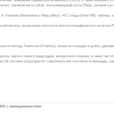
ключает измерения параметров мозжечка (CEREB), а также внешнего (O
s), локтевой кости (Ulna), большеберцовой кости (Tibia), лучевой кости
1-4, Хансман (Hansmann) и Мерц (Merz); ЧСС плода (Fetal HR); таблицы
льной железы, вычисление плотности простатспецифического антигена (
бъем по методу Симпсона (Simpson), объем по площади и длине, двумер
очка, аорты и левого предсердия, митрального клапана, а также часто
стой системы плода (расчет сократительной способности миокарда, оцен
RUS
с принадлежностями