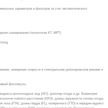
имальных параметров и фильтров за счет автоматического
ном сканировании (технология КТ, МРТ).
izing.
-режиме; измерение скорости в спектральном допплеровском режиме и
 правый фолликулы.
индекса околоплодных вод (AFI), допплер плода и др. Биометрия
затылочно-лобного расстояния (OFD), длины окружности головы плода
 тела (FTA), длины бедра (FL), поперечного (TTD) и передне-заднего