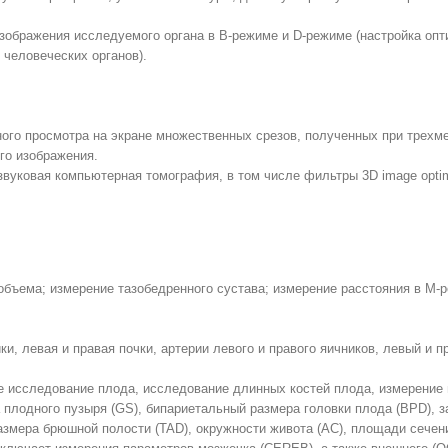
зображения исследуемого органа в B-режиме и D-режиме (настройка опт
 человеческих органов).
го просмотра на экране множественных срезов, полученных при трехмер
го изображения.
уковая компьютерная томография, в том числе фильтры 3D image optim
 объема; измерение тазобедренного сустава; измерение расстояния в M
ики, левая и правая почки, артерии левого и правого яичников, левый и
ое исследование плода, исследование длинных костей плода, измерение 
 плодного пузыря (GS), бипариетальный размера головки плода (BPD), 
азмера брюшной полости (TAD), окружности живота (AC), площади сечения