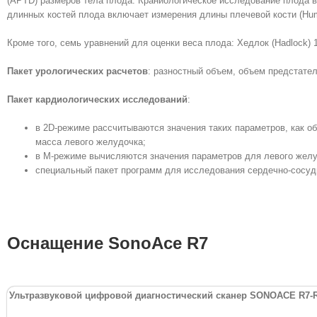
(APTD) размеров тела плода. Краниологическое исследование плода в
длинных костей плода включает измерения длины плечевой кости (Humeru
Кроме того, семь уравнений для оценки веса плода: Хедлок (Hadlock) 
Пакет урологических расчетов
: разностный объем, объем предстате
Пакет кардиологических исследований
:
в 2D-режиме рассчитываются значения таких параметров, как о
масса левого желудочка;
в M-режиме вычисляются значения параметров для левого желуд
специальный пакет программ для исследования сердечно-сосуди
Оснащение SonoAce R7
Ультразвуковой цифровой диагностический сканер
SONOACE
R
7-