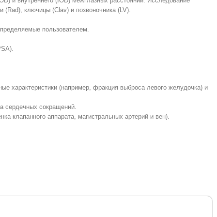
OD) и внутреннего (IOD) межглазных расстояний. Исследование
 (Rad), ключицы (Clav) и позвоночника (LV).
, определяемые пользователем.
PSA).
ные характериcтики (например, фракция выброса левого желудочка) и
та сердечных сокращений.
ка клапанного аппарата, магистральных артерий и вен).