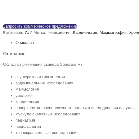
Запросить коммерческое предложение
Категория:
УЗИ
Метки:
Гинекология
,
Кардиология
,
Маммография
,
Урол
Описание
Описание
Область применения сканера SonoAce R7:
акушерство и гинекология
абдоминальные исследования
маммология
урология
кардиология
поверхностно расположенные органы и исследования сосудов
мускуло-скелетные исследования
педиатрия
неонаталогия
транскраниальные исследования