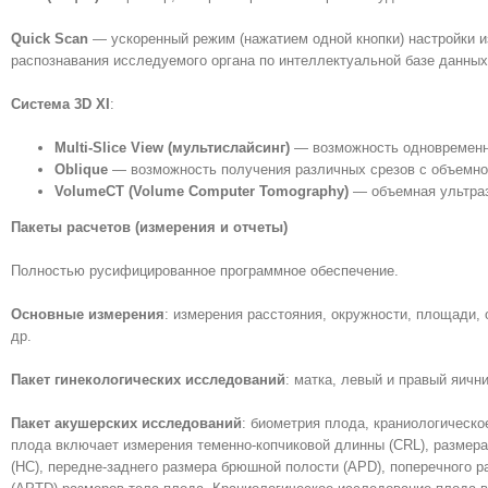
Quick Scan
— ускоренный режим (нажатием одной кнопки) настройки и
распознавания исследуемого органа по интеллектуальной базе данных
Система 3D XI
:
Multi-Slice View (мультислайсинг)
— возможность одновременно
Oblique
— возможность получения различных срезов с объемно
VolumeCT (Volume Computer Tomography)
— объемная ультразв
Пакеты расчетов (измерения и отчеты)
Полностью русифицированное программное обеспечение.
Основные измерения
: измерения расстояния, окружности, площади,
др.
Пакет гинекологических исследований
: матка, левый и правый яичн
Пакет акушерских исследований
: биометрия плода, краниологическ
плода включает измерения теменно-копчиковой длинны (CRL), размера
(НC), передне-заднего размера брюшной полости (APD), поперечного р