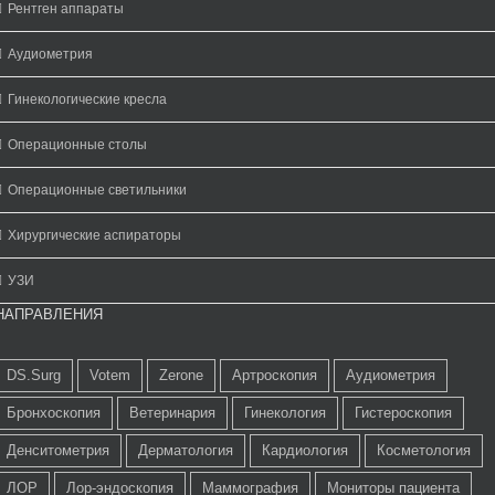
Рентген аппараты
Аудиометрия
Гинекологические кресла
Операционные столы
Операционные светильники
Хирургические аспираторы
УЗИ
НАПРАВЛЕНИЯ
DS.Surg
Votem
Zerone
Артроскопия
Аудиометрия
Бронхоскопия
Ветеринария
Гинекология
Гистероскопия
Денситометрия
Дерматология
Кардиология
Косметология
ЛОР
Лор-эндоскопия
Маммография
Мониторы пациента