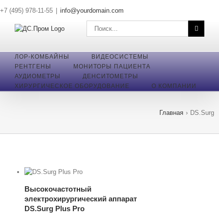
Skip
+7 (495) 978-11-55
|
info@yourdomain.com
to
content
Поиск
по:
ЛОР-КОМБАЙНЫ
ВИДЕОСИСТЕМЫ
РЕНТГЕНЫ
МОНИТОРЫ ПАЦИЕНТА
АУДИОМЕТРЫ
ДЕНСИТОМЕТРЫ
ХИРУРГИЧЕСКОЕ ОБОРУДОВАНИЕ
О КОМПАНИИ
Главная
›
DS.Surg
art
дробнее
Высокочастотный
электрохирургический аппарат
DS.Surg Plus Pro